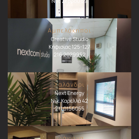
Νικ. Ζερβού 59
Αμπελόκηποι
Creative Studio
Κηφισίας 125-127
216 2029952
Χαλάνδρι
Next Energy
Νικ. Καρελλά 42
211 0156055
Ιωάννινα