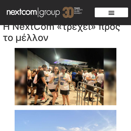
Η NextCom «τρέχει» προς
το μέλλον