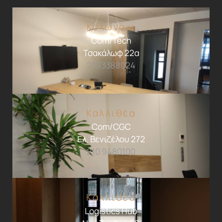
Κολωνάκι
Com/Tech
Τσακάλωφ 22α
210 3388024
Καλλιθέα
Com/CGC
Ελ. Βενιζέλου 272
210 9480100
Καλλιθέα
Logistics Hub