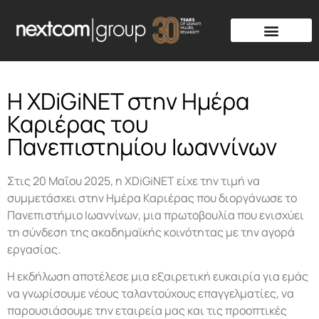
Η XDiGiNET στην Ημέρα
Καριέρας του
Πανεπιστημίου Ιωαννίνων
Στις 20 Μαΐου 2025, η XDiGiNET είχε την τιμή να
συμμετάσχει στην Ημέρα Καριέρας που διοργάνωσε το
Πανεπιστήμιο Ιωαννίνων, μια πρωτοβουλία που ενισχύει
τη σύνδεση της ακαδημαϊκής κοινότητας με την αγορά
εργασίας.
Η εκδήλωση αποτέλεσε μια εξαιρετική ευκαιρία για εμάς
να γνωρίσουμε νέους ταλαντούχους επαγγελματίες, να
παρουσιάσουμε την εταιρεία μας και τις προοπτικές