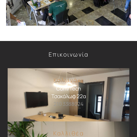
Επικοινωνία
Κολωνάκι
Com/Tech
Τσακάλωφ 22α
210 3388024
Καλλιθέα